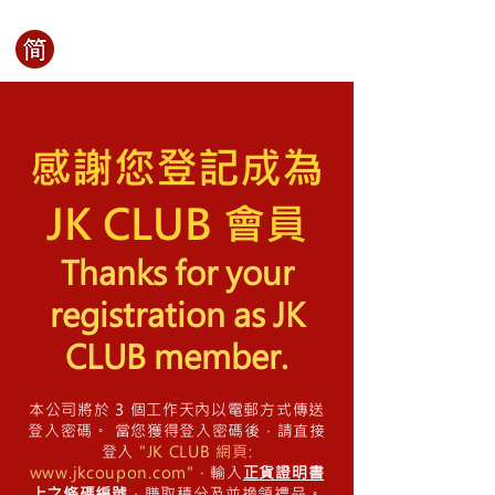
感謝您登記成為
JK CLUB 會員
Thanks for your
registration as JK
CLUB member.
本公司將於 3 個工作天內以電郵方式傳送
登入密碼。 當您獲得登入密碼後，請直接
登入
"JK CLUB 網頁:
www.jkcoupon.com
"
，輸入
正貨證明書
上之條碼編號
，賺取積分及並換領禮品。