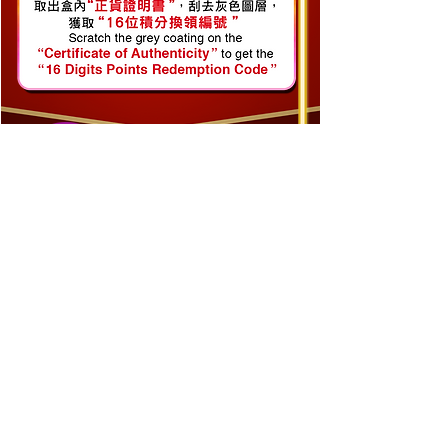
252001HKSH108264