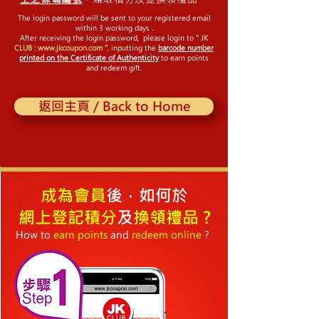
The login password will be sent to your registered email
within 3 working days .
After receiving the login password, please login to
" JK
CLUB :
www.jkcoupon.com
"
, inputting the
barcode number
printed on the Certificate of Authenticity
to earn points
and redeem gift.
返回主頁 / Back to Home
成為會員
後，如何於
網上登記積分
及
換領禮品 ?
How to
earn points
and
redeem online
?