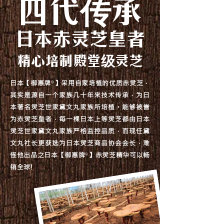
四代传承
日本赤灵芝皇者
精心培制殿堂级灵芝
日本【御惠牌
】采用自家培植的优质赤灵芝，
®
其实是源自一个家族几十年来技术传承，为日
本著名灵芝世家黛文丸家族所培植。能够被誉
为赤灵芝皇者，每一棵日本上等灵芝都由日本
灵芝世家黛文丸家族严格监控品质，而现任黛
文丸社长更获选为日本灵芝商品协会会长，难
怪他出品之日本【御惠牌
】赤灵芝精华可以畅
®
销全球!