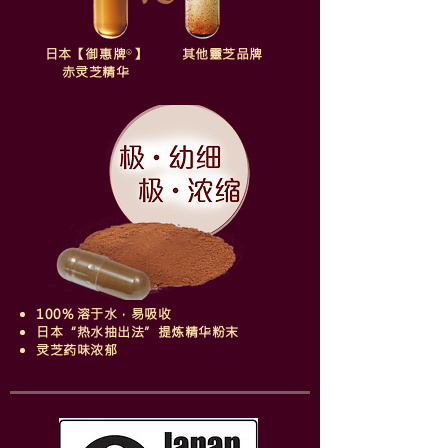
日本【御惠牌
】
其
他靈芝品牌
®
赤灵芝精华
100% 溶于水，易吸收
日本“热水抽出法”提炼精华粉末
灵芝药味浓郁