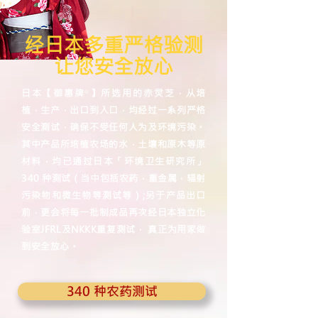
经日本多重严格验测
让您安全放心
日本【御惠牌
】所选用的赤灵芝，从培
®
植，生产，出口到入口，均经过一系列严格
安全测试，确保不受任何人为及环境污染。
其中产品所培植农场的水，土壤和原木等原
材料，均已通过日本「环境卫生研究所」
340 种测试（当中包括农药，重金属，辐射
污染物和微生物等测试等）;另于产品出口
前，更会将每一批制成品再次经日本独立化
验室JFRL及NKKK重复测试， 真正为用家做
到安全放心。
340 种农药测试