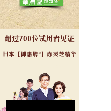
超过700位试用者见证
®
日本【御惠牌
】赤灵芝精华
殿堂级品质 • 绝对真材实料