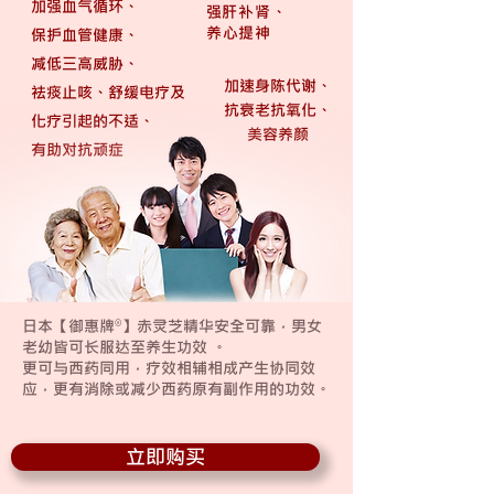
加强血气循环、
强肝补肾、
养心提神
保护血管健康、
减低三高威胁
、
加速身陈代谢、
祛痰止咳、舒缓电疗及
抗衰老抗氧化、
化疗引起的不适、
美容养颜
有助对抗顽症
日本【御惠牌
】赤灵芝精华安全可靠，男女
®
老幼皆可长服达至养生功效 。
更可与西药同用，疗效相辅相成产生协同效
应，更有消除或减少西药原有副作用的功效。
立即购买