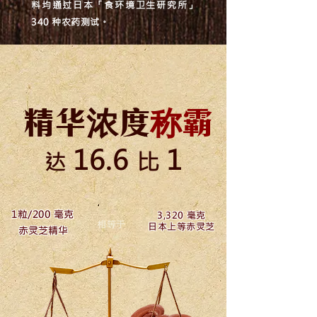
料均通过日本「食环境卫生研究所」
340 种农药测试。
精华浓度
称霸
16.6
1
比
达
1粒/200 毫克
3,320 毫克
相等于
日本上等赤灵芝
赤灵芝精华