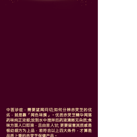
中医诊症，需要望闻问切;如何分辨赤灵芝的优
劣，就是靠「闻色味摸」。优质赤灵芝精华闻落
药味纯正浓郁;放到水中搅拌后药液清晰无杂质;食
味方面入口即溶，且由苦入甘; 更要留意其质感是
极幼细方为上品，若符合以上四大条件，才算是
品质上乘的赤灵芝保健产品。